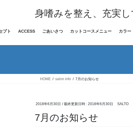
コ
ナ
ン
ビ
身嗜みを整え、充実し
テ
ゲ
ン
ー
ンセプト
ACCESS
ごあいさつ
カットコースメニュー
カラー
ツ
シ
へ
ョ
ス
ン
キ
に
ッ
移
プ
動
HOME
salon info
7月のお知らせ
2018年6月30日
/ 最終更新日時 :
2018年6月30日
SALTO
7月のお知らせ